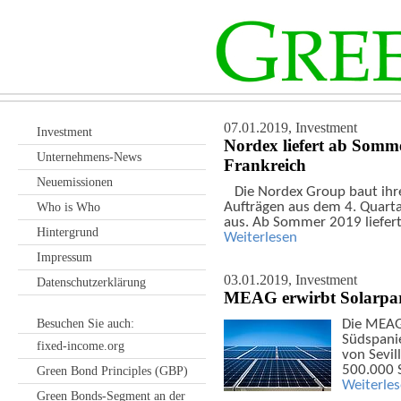
07.01.2019,
Investment
Investment
Nordex liefert ab Somm
Unternehmens-News
Frankreich
Neuemissionen
Die Nordex Group baut ihr
Aufträgen aus dem 4. Quart
Who is Who
aus. Ab Sommer 2019 liefer
Hintergrund
Weiterlesen
Impressum
03.01.2019,
Investment
Datenschutzerklärung
MEAG erwirbt Solarpar
Besuchen Sie auch:
Die MEAG
Südspanie
fixed-income.org
von Sevil
500.000 
Green Bond Principles (GBP)
Weiterle
Green Bonds-Segment an der