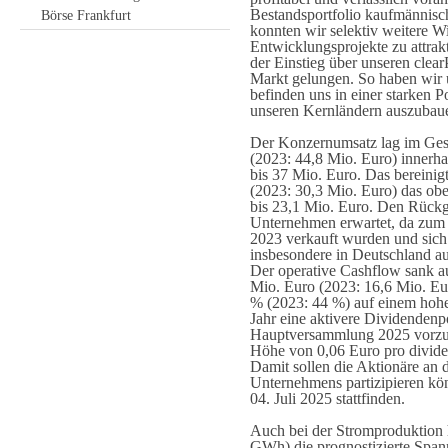
Bestandsportfolio kaufmännisch
Börse Frankfurt
konnten wir selektiv weitere 
Entwicklungsprojekte zu attrak
der Einstieg über unseren cle
Markt gelungen. So haben wir 
befinden uns in einer starken Po
unseren Kernländern auszubau
Der Konzernumsatz lag im Gesc
(2023: 44,8 Mio. Euro) innerha
bis 37 Mio. Euro. Das bereini
(2023: 30,3 Mio. Euro) das ob
bis 23,1 Mio. Euro. Den Rückg
Unternehmen erwartet, da zum 
2023 verkauft wurden und sich
insbesondere in Deutschland auf
Der operative Cashflow sank a
Mio. Euro (2023: 16,6 Mio. Eur
% (2023: 44 %) auf einem hohe
Jahr eine aktivere Dividendenpo
Hauptversammlung 2025 vorzusc
Höhe von 0,06 Euro pro dividen
Damit sollen die Aktionäre an
Unternehmens partizipieren k
04. Juli 2025 stattfinden.
Auch bei der Stromproduktion 
GWh) die prognostizierte Span