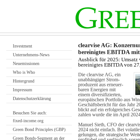
clearvise AG: Konzernum
Investment
bereinigtes EBITDA mit
Unternehmens-News
Ausblick für 2025: Umsatz 
Neuemissionen
bereinigtes EBITDA von 27,
Who is Who
Die clearvise AG, ein
unab­hängiger Strom­
Hintergrund
produzent aus erneuer­
baren Energien mit
Impressum
einem diversi­fizierten,
Datenschutzerklärung
euro­päischen Portfolio aus Wi
Geschäfts­bericht für das Jahr 
blickt auf ein erfolg­reiches Ge
Besuchen Sie auch:
zahlen wurde die im April 2024
fixed-income.org
Manuel Sieth, CFO der clearvi
2024 nicht einfach. Bei volati
Green Bond Principles (GBP)
gelungen, die strategische We
Green Bonds-Segment an der
profitabel und verlässlich vora