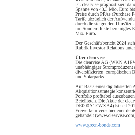
ist. clearvise prognostiziert d
Spanne von 43,3 Mio. Euro bis 
Preise durch PPAs (Purchase P
Tarife abzüglich der Aufwendu
durch die steigenden Umsätze 
um Sondereffekte bereinigtes 
Mio. Euro.
Der Geschäftsbericht 2024 steh
Rubrik Investor Relations unter
Über clearvise
Die clearvise AG (WKN A1E
unabhängiger Stromproduzent a
diversifizierten, europäischen 
und Solarparks.
Auf Basis eines digitalisierte
Akquisitionsstrategie konzentrie
Portfolio profitabel auszubauen
Beteiligten. Die Aktie der c
DE000A1EWXA4) ist seit 2011 
Freiverkehr verschiedener de
gehandelt (www.clearvise.com)
www.green-bonds.com