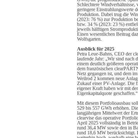
Schlechtere Windverhältnisse, v
geringere Einstrahlungswerte d
Produktion. Dabei trug die W
(2023: 76 %) zur Produktion b
bzw. 34 % (2023: 23 %) entfiel
jeweils hälftigen Stromproduk
Einen wesentlichen Beitrag daz
Wolfsgarten.
Ausblick für 2025
Petra Leue-Bahns, CEO der clea
laufende Jahr: „Wir sind nach
einem deutlich größeren operati
dem französischen clearPARTN
Netz gegangen ist, und dem im
Weilrod 2 kommen neue Anlage
Zukauf einer PV-Anlage. Die fi
eigener Kraft haben wir mit d
Eigenkapitalquote geschaffen.“
Mit diesem Portfolioausbau soll
529 bis 557 GWh erhöhen. Die
langjährigen Mittelwert der Ert
clearvise das operative Portf
April 2025 vollständig in Bet
rund 36,4 MW sowie den in Ba
rund 18,6 MW berücksichtigt. Di
weiterhin hoch, weshalb eine b