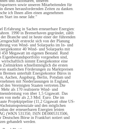
nnen und Aktionären, unseren
tspartnern sowie unseren Mitarbeitenden für
in diesen herausfordernden Zeiten zu danken.
che ich Ihnen allen einen angenehmen
n Start ins neue Jahr.“
iel Erfahrung in Sachen erneuerbare Energien:
Jahren. 1990 in Bremerhaven gegründet, zählt
der Branche und ist heute einer der führenden
erngeschäft erstreckt sich von der Planung
führung von Wind- und Solarparks im In- und
Energiekontor 40 Wind- und Solarparks mit
d 450 Megawatt im eigenen Bestand. Rund
s Eigenbestandsportfolio vorgesehen sind,
h wirtschaftlich nimmt Energiekontor eine
en Zielmärkten schnellstmöglich die ersten
von staatlichen Förderungen zu Marktpreisen
in Bremen unterhält Energiekontor Büros in
n, Aachen, Augsburg, Berlin, Potsdam und
ernehmen mit Niederlassungen in England,
nd den Vereinigten Staaten vertreten.Die
 Mehr als 170 realisierte Wind- und
tnennleistung von über 1,5 Gigawatt. Das
men von mehr als 2,3 Mrd. Euro. Die im
baute Projektpipeline (11,2 Gigawatt ohne US-
n Wachstumspotenziale und den möglichen
sbau der erneuerbaren Energien leisten
or AG (WKN 531350, ISIN DE0005313506,
 Deutschen Börse in Frankfurt notiert und
tzen gehandelt werden.