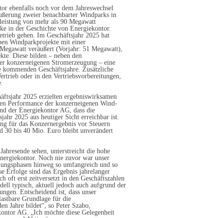
or ebenfalls noch vor dem Jahreswechsel
räußerung zweier benachbarter Windparks in
leistung von mehr als 90 Megawatt
rke in der Geschichte von Energiekontor.
etrieb gehen. Im Geschäftsjahr 2025 hat
ben Windparkprojekte mit einer
Megawatt veräußert (Vorjahr: 51 Megawatt),
ekte. Diese bilden – neben den
er konzerneigenen Stromerzeugung – eine
e kommenden Geschäftsjahre. Zusätzliche
Vertrieb oder in den Vertriebsvorbereitungen,
e.
ftsjahr 2025 erzielten ergebniswirksamen
igen Performance der konzerneigenen Wind-
and der Energiekontor AG, dass die
jahr 2025 aus heutiger Sicht erreichbar ist.
ung für das Konzernergebnis vor Steuern
d 30 bis 40 Mio. Euro bleibt unverändert
ahresende sehen, unterstreicht die hohe
Energiekontor. Noch nie zuvor war unser
klungsphasen hinweg so umfangreich und so
se Erfolge sind das Ergebnis jahrelanger
h oft erst zeitversetzt in den Geschäftszahlen
ell typisch, aktuell jedoch auch aufgrund der
gen. Entscheidend ist, dass unser
lastbare Grundlage für die
 Jahre bildet“, so Peter Szabo,
kontor AG. „Ich möchte diese Gelegenheit