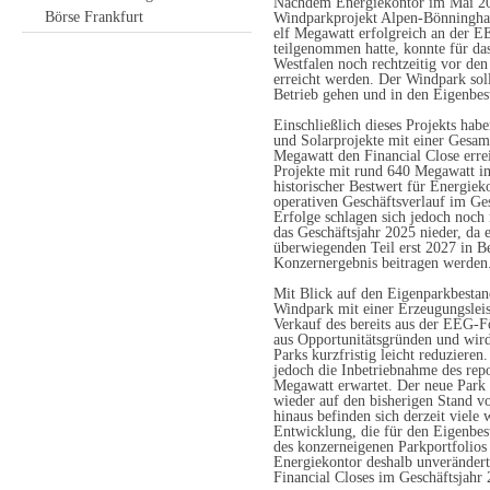
Nachdem Energiekontor im Mai 2
Börse Frankfurt
Windparkprojekt Alpen-Bönninghar
elf Megawatt erfolgreich an der 
teilgenommen hatte, konnte für da
Westfalen noch rechtzeitig vor den
erreicht werden. Der Windpark sol
Betrieb gehen und in den Eigenbe
Einschließlich dieses Projekts ha
und Solarprojekte mit einer Gesam
Megawatt den Financial Close errei
Projekte mit rund 640 Megawatt i
historischer Bestwert für Energiek
operativen Geschäftsverlauf im Ges
Erfolge schlagen sich jedoch noch 
das Geschäftsjahr 2025 nieder, da 
überwiegenden Teil erst 2027 in 
Konzernergebnis beitragen werden
Mit Blick auf den Eigenparkbestan
Windpark mit einer Erzeugungslei
Verkauf des bereits aus der EEG-F
aus Opportunitätsgründen und wir
Parks kurzfristig leicht reduzieren
jedoch die Inbetriebnahme des re
Megawatt erwartet. Der neue Park 
wieder auf den bisherigen Stand v
hinaus befinden sich derzeit viele 
Entwicklung, die für den Eigenbe
des konzerneigenen Parkportfolios
Energiekontor deshalb unverändert 
Financial Closes im Geschäftsjahr 