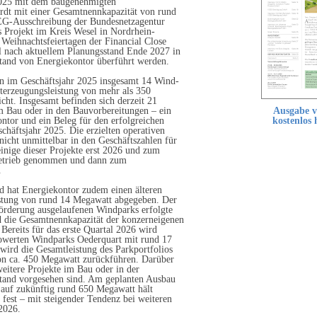
025 mit dem baugenehmigten
dt mit einer Gesamtnennkapazität von rund
EEG-Ausschreibung der Bundesnetzagentur
s Projekt im Kreis Wesel in Nordrhein-
 Weihnachtsfeiertagen der Financial Close
l nach aktuellem Planungsstand Ende 2027 in
stand von Energiekontor überführt werden.
ben im Geschäftsjahr 2025 insgesamt 14 Wind-
terzeugungsleistung von mehr als 350
cht. Insgesamt befinden sich derzeit 21
Ausgabe v
m Bau oder in den Bauvorbereitungen – ein
kostenlos 
ontor und ein Beleg für den erfolgreichen
chäftsjahr 2025. Die erzielten operativen
nicht unmittelbar in den Geschäftszahlen für
einige dieser Projekte erst 2026 und zum
Betrieb genommen und dann zum
.
d hat Energiekontor zudem einen älteren
stung von rund 14 Megawatt abgegeben. Der
örderung ausgelaufenen Windparks erfolgte
d die Gesamtnennkapazität der konzerneigenen
. Bereits für das erste Quartal 2026 wird
powerten Windparks Oederquart mit rund 17
wird die Gesamtleistung des Parkportfolios
on ca. 450 Megawatt zurückführen. Darüber
weitere Projekte im Bau oder in der
stand vorgesehen sind. Am geplanten Ausbau
 auf zukünftig rund 650 Megawatt hält
fest – mit steigender Tendenz bei weiteren
2026.