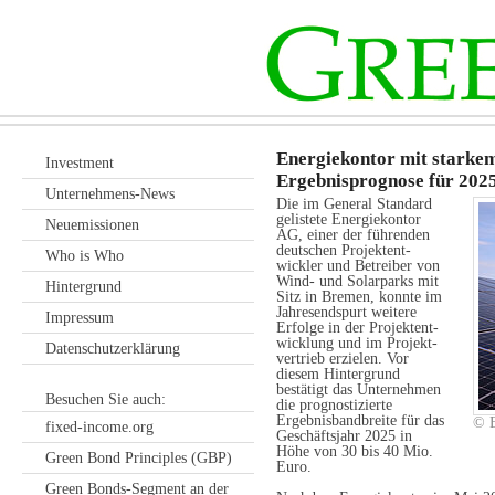
Energiekontor mit starkem
Investment
Ergebnisprognose für 2025
Unternehmens-News
Die im General Standard
gelistete Energie­kontor
Neuemissionen
AG, einer der füh­renden
deutschen Projekt­ent­
Who is Who
wickler und Betreiber von
Wind- und Solar­parks mit
Hintergrund
Sitz in Bremen, konnte im
Jahres­endspurt weitere
Impressum
Erfolge in der Projekt­ent­
wicklung und im Projekt­
Datenschutzerklärung
vertrieb erzielen. Vor
diesem Hinter­grund
bestätigt das Unter­nehmen
Besuchen Sie auch:
die prog­nostizierte
Ergebnis­band­breite für das
© E
fixed-income.org
Geschäfts­jahr 2025 in
Höhe von 30 bis 40 Mio.
Green Bond Principles (GBP)
Euro.
Green Bonds-Segment an der