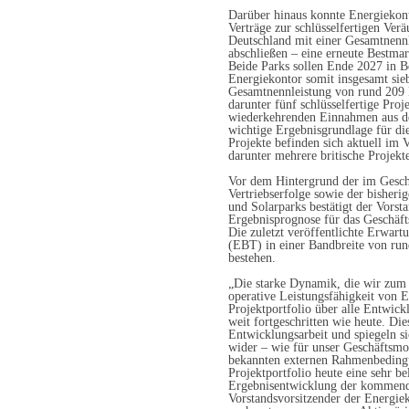
Darüber hinaus konnte Energiekont
Verträge zur schlüsselfertigen Ve
Deutschland mit einer Gesamtnenn
abschließen – eine erneute Bestma
Beide Parks sollen Ende 2027 in B
Energiekontor somit insgesamt sie
Gesamtnennleistung von rund 209 
darunter fünf schlüsselfertige Proj
wiederkehrenden Einnahmen aus d
wichtige Ergebnisgrundlage für di
Projekte befinden sich aktuell im 
darunter mehrere britische Projekt
Vor dem Hintergrund der im Geschä
Vertriebserfolge sowie der bisher
und Solarparks bestätigt der Vorst
Ergebnisprognose für das Geschäfts
Die zuletzt veröffentlichte Erwart
(EBT) in einer Bandbreite von run
bestehen.
„Die starke Dynamik, die wir zum J
operative Leistungsfähigkeit von 
Projektportfolio über alle Entwic
weit fortgeschritten wie heute. Die
Entwicklungsarbeit und spiegeln sic
wider – wie für unser Geschäftsmod
bekannten externen Rahmenbedingun
Projektportfolio heute eine sehr be
Ergebnisentwicklung der kommenden
Vorstandsvorsitzender der Energie