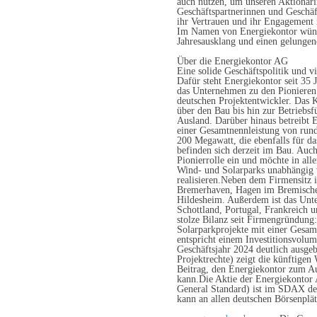
auch nutzen, um unseren Aktionäri
Geschäftspartnerinnen und Geschäf
ihr Vertrauen und ihr Engagement 
Im Namen von Energiekontor wüns
Jahresausklang und einen gelungene
Über die Energiekontor AG
Eine solide Geschäftspolitik und v
Dafür steht Energiekontor seit 35 
das Unternehmen zu den Pionieren 
deutschen Projektentwickler. Das K
über den Bau bis hin zur Betriebs
Ausland. Darüber hinaus betreibt 
einer Gesamtnennleistung von run
200 Megawatt, die ebenfalls für da
befinden sich derzeit im Bau. Auc
Pionierrolle ein und möchte in all
Wind- und Solarparks unabhängig 
realisieren.Neben dem Firmensitz 
Bremerhaven, Hagen im Bremische
Hildesheim. Außerdem ist das Unt
Schottland, Portugal, Frankreich u
stolze Bilanz seit Firmengründung:
Solarparkprojekte mit einer Gesam
entspricht einem Investitionsvolu
Geschäftsjahr 2024 deutlich ausge
Projektrechte) zeigt die künftige
Beitrag, den Energiekontor zum Au
kann.Die Aktie der Energiekont
General Standard) ist im SDAX der
kann an allen deutschen Börsenplä