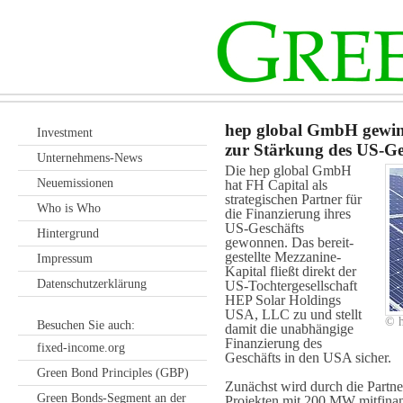
hep global GmbH gewin
Investment
zur Stärkung des US-Ge
Unternehmens-News
Die hep global GmbH
Neuemissionen
hat FH Capital als
strate­gischen Partner für
Who is Who
die Finan­zierung ihres
US-Geschäfts
Hintergrund
gewonnen. Das bereit­
gestellte Mezzanine-
Impressum
Kapital fließt direkt der
Datenschutzerklärung
US-Tochter­gesell­schaft
HEP Solar Holdings
USA, LLC zu und stellt
© h
Besuchen Sie auch:
damit die unab­hängige
Finan­zierung des
fixed-income.org
Geschäfts in den USA sicher.
Green Bond Principles (GBP)
Zunächst wird durch die Partner
Green Bonds-Segment an der
Projekten mit 200 MW mitfinan