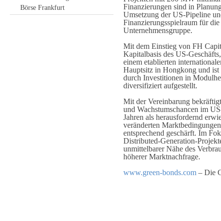
Finanzierungen sind in Planun
Börse Frankfurt
Umsetzung der US-Pipeline und
Finanzierungsspielraum für die
Unternehmensgruppe.
Mit dem Einstieg von FH Capital
Kapitalbasis des US-Geschäfts,
einem etablierten international
Hauptsitz in Hongkong und ist 
durch Investitionen in Modulher
diversifiziert aufgestellt.
Mit der Vereinbarung bekräftigt
und Wachstumschancen im US-M
Jahren als herausfordernd erwie
veränderten Marktbedingungen 
entsprechend geschärft. Im Fok
Distributed-Generation-Projekte
unmittelbarer Nähe des Verbra
höherer Marktnachfrage.
www.green-bonds.com
– Die G