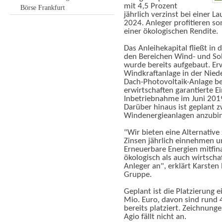
mit 4,5 Prozent
Börse Frankfurt
jährlich verzinst bei einer L
2024. Anleger profitieren so
einer ökologischen Rendite.
Das Anleihekapital fließt in
den Bereichen Wind- und Solar
wurde bereits aufgebaut. E
Windkraftanlage in der Nied
Dach-Photovoltaik-Anlage be
erwirtschaften garantierte E
Inbetriebnahme im Juni 2019
Darüber hinaus ist geplant 
Windenergieanlagen anzubi
"Wir bieten eine Alternative 
Zinsen jährlich einnehmen u
Erneuerbare Energien mitfin
ökologisch als auch wirtscha
Anleger an", erklärt Karsten
Gruppe.
Geplant ist die Platzierung e
Mio. Euro, davon sind rund 
bereits platziert. Zeichnung
Agio fällt nicht an.