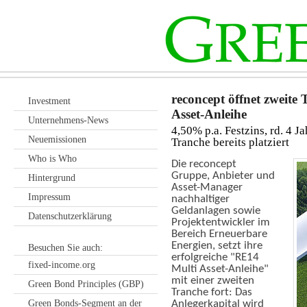
reconcept öffnet zweite
Investment
Asset-Anleihe
Unternehmens-News
4,50% p.a. Festzins, rd. 4 J
Neuemissionen
Tranche bereits platziert
Who is Who
Die reconcept
Gruppe, Anbieter und
Hintergrund
Asset-Manager
Impressum
nachhaltiger
Geldanlagen sowie
Datenschutzerklärung
Projektentwickler im
Bereich Erneuerbare
Energien, setzt ihre
Besuchen Sie auch:
erfolgreiche "RE14
fixed-income.org
Multi Asset-Anleihe"
mit einer zweiten
Green Bond Principles (GBP)
Tranche fort: Das
Green Bonds-Segment an der
Anlegerkapital wird