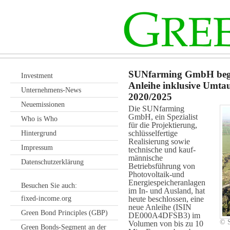
SUNfarming GmbH begib
Investment
Anleihe inklusive Umtau
Unternehmens-News
2020/2025
Neuemissionen
Die SUNfarming
GmbH, ein Spezialist
Who is Who
für die Projektierung,
schlüssel­fertige
Hintergrund
Realisierung sowie
Impressum
technische und kauf­
männische
Datenschutzerklärung
Betriebsführung von
Photovoltaik-und
Energie­speiche­ranlagen
Besuchen Sie auch:
im In- und Ausland, hat
fixed-income.org
heute beschlossen, eine
neue Anleihe (ISIN
Green Bond Principles (GBP)
DE000A4DFSB3) im
© 
Volumen von bis zu 10
Green Bonds-Segment an der