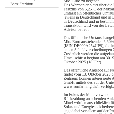
Mio. Euro zu begeben.
Börse Frankfurt
Das Wertpapier bietet über die 
Festzins von 5,25%, der halbjä
umfasst ein öffentliches Umtau
jeweils in Deutschland und in 
in Deutschland und in bestimm
Transaktion wird von der Lewi
Advisor betreut.
Das öffentliche Umtauschangebo
Mio. Euro ausstehenden 5,50%
(ISIN DE000A254UP9), die im V
neuen Schuldverschreibungen 
Zusätzlich werden die aufgelau
Umtauschfrist beginnt am 30. 
Oktober 2025 (18 Uhr).
Das öffentliche Angebot zur N
findet vom 13. Oktober 2025 bi
Zeitraum können interessierte
GmbH mittels des auf der Unt
www.sunfarming.de/ir verfügb
Im Fokus der Mittelverwendung 
Rückzahlung anstehenden Anlei
Mittel würden ausschließlich f
Solar- und Energiespeicherbe
liegt dabei vor allem auf der 